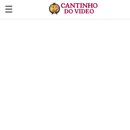
☰
✕
ÚLTIMAS POSTAGENS
VÍDEOS
CULINÁRIA
PLANTAS HORTAS E JARDINAGENS