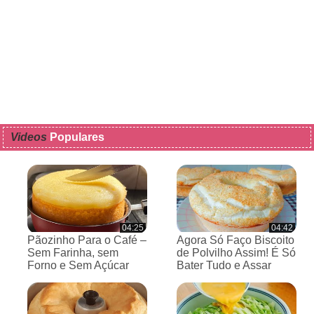
Videos
Populares
04:25
04:42
Pãozinho Para o Café –
Agora Só Faço Biscoito
Sem Farinha, sem
de Polvilho Assim! É Só
Forno e Sem Açúcar
Bater Tudo e Assar