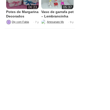
06:23
05:37
Potes de Margarina
Vaso de garrafa pet
Decorados
– Lembrancinha
Diy com Fabiana Nogueira
Artesanato Maria Figueiredo DIY
· 7 y
· 9 y