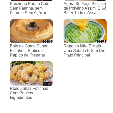
Pãozinho Para o Café –
Agora Só Faço Biscoito
Sem Farinha, sem
de Polvilho Assim! É Só
Forno e Sem Açúcar
Bater Tudo e Assar
02:36
10:11
Bolo de Goma Super
Repolho Não É Mais
Fofinho – Prático e
Uma Salada E Sim Um
Rápido de Preparar
Prato Principal
09:29
Rosquinhas Fofinhas
Com Poucos
Ingredientes