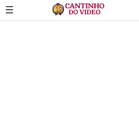
☰
✕
ÚLTIMAS POSTAGENS
VÍDEOS
CULINÁRIA
PLANTAS HORTAS E JARDINAGENS