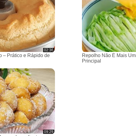
02:36
 – Prático e Rápido de
Repolho Não É Mais Um
Principal
09:29