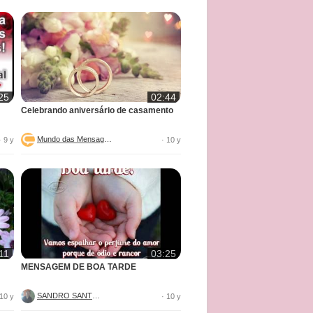
25
02:44
Celebrando aniversário de casamento
Mundo das Mensagens
· 9 y
· 10 y
11
03:25
MENSAGEM DE BOA TARDE
SANDRO SANTOS
 10 y
· 10 y