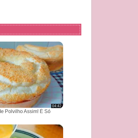
04:42
de Polvilho Assim! É Só