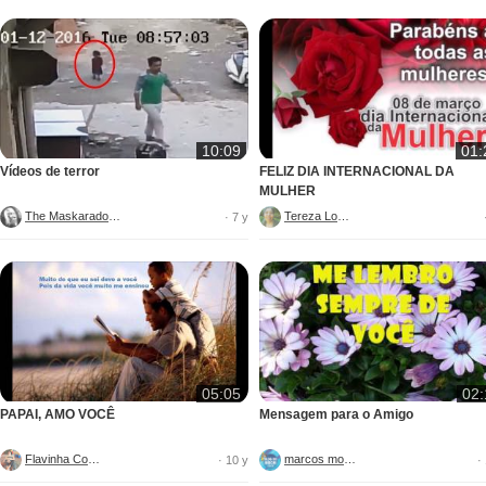
10:09
01:
Vídeos de terror
FELIZ DIA INTERNACIONAL DA
MULHER
The Maskarado ™
Tereza Lopes
· 7 y
05:05
02:
PAPAI, AMO VOCÊ
Mensagem para o Amigo
Flavinha Couto
marcos mochi
· 10 y
·