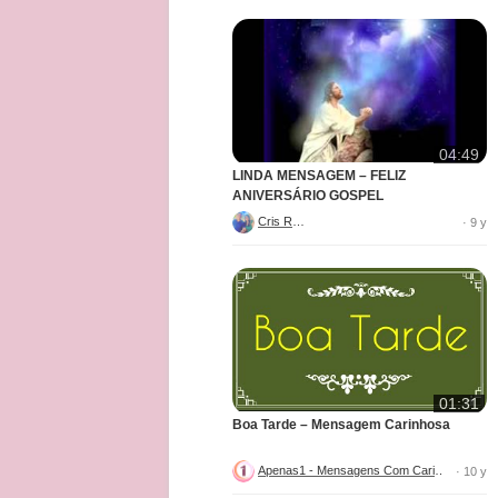
04:49
LINDA MENSAGEM – FELIZ
ANIVERSÁRIO GOSPEL
Cris Reis
· 9 y
01:31
Boa Tarde – Mensagem Carinhosa
Apenas1 - Mensagens Com Carinho
· 10 y