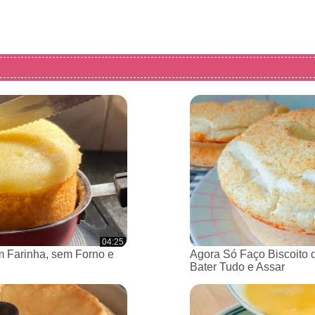
04:25
 Farinha, sem Forno e
Agora Só Faço Biscoito 
Bater Tudo e Assar