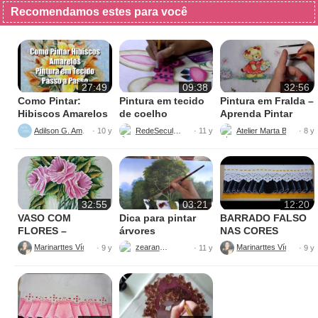
Recomendamos estes para você
27:49
09:38
32:56
Como Pintar:
Pintura em tecido
Pintura em Fralda –
Hibiscos Amarelos
de coelho
Aprenda Pintar
Ursinha
Adilson G. Amaral
RedeSeculo21
Atelier Marta Beatriz
· 10 y
· 11 y
· 8 y
32:55
03:21
12:20
VASO COM
Dica para pintar
BARRADO FALSO
FLORES –
árvores
NAS CORES
PINTURAS
AMARELO E
Marinarttes Vídeos
zearantes
Marinarttes Vídeos
· 9 y
· 11 y
· 9 y
PRETO