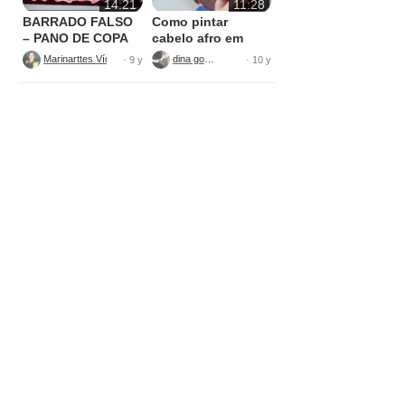
14:21
11:28
BARRADO FALSO
Como pintar
– PANO DE COPA
cabelo afro em
tecido
Marinarttes Vídeos
dina gomes
· 9 y
· 10 y