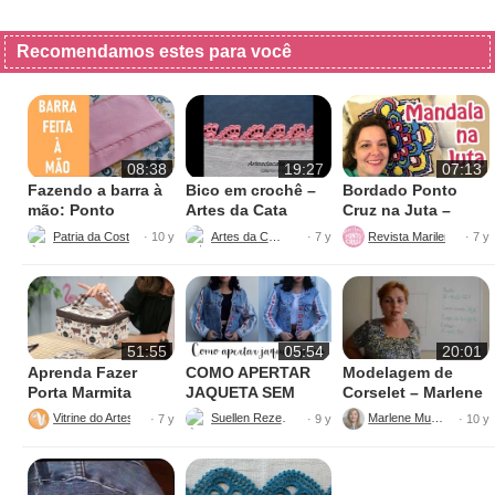
Recomendamos estes para você
08:38
19:27
07:13
Fazendo a barra à
Bico em crochê –
Bordado Ponto
mão: Ponto
Artes da Cata
Cruz na Juta –
escondido
Fácil de Fazer
Patria da Costura
Artes da Cata
· 10 y
· 7 y
· 7 y
51:55
05:54
20:01
Aprenda Fazer
COMO APERTAR
Modelagem de
Porta Marmita
JAQUETA SEM
Corselet – Marlene
Térmica
MÁQUINA
Mukai
Vitrine do Artesanato
Suellen Rezende
Marlene Mukai
· 7 y
· 9 y
· 10 y