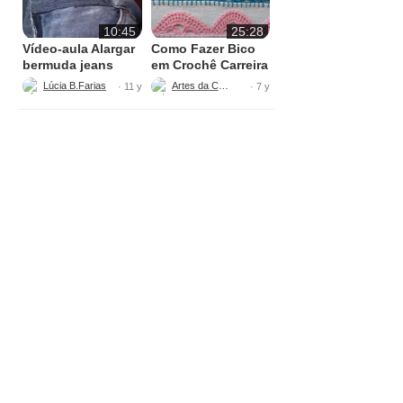
10:45
25:28
Vídeo-aula Alargar
Como Fazer Bico
bermuda jeans
em Crochê Carreira
parte 1
Única
Artes da Cata
Lúcia B.Farias (Ateliê de costura Novo Visual)
· 11 y
· 7 y