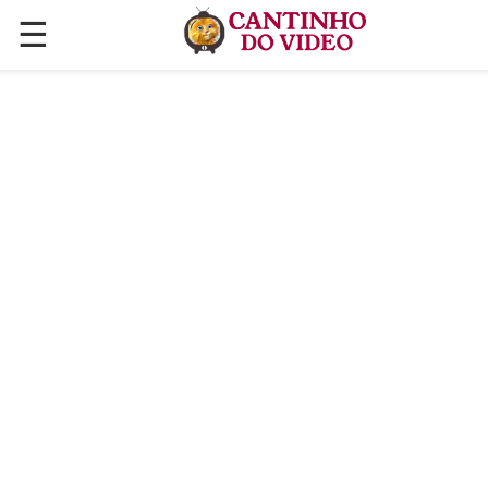
☰
✕
ÚLTIMAS POSTAGENS
VÍDEOS
CULINÁRIA
PLANTAS HORTAS E JARDINAGENS