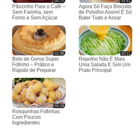
04:25
04:42
Pãozinho Para o Café –
Agora Só Faço Biscoito
Sem Farinha, sem
de Polvilho Assim! É Só
Forno e Sem Açúcar
Bater Tudo e Assar
02:36
10:11
Bolo de Goma Super
Repolho Não É Mais
Fofinho – Prático e
Uma Salada E Sim Um
Rápido de Preparar
Prato Principal
09:29
Rosquinhas Fofinhas
Com Poucos
Ingredientes