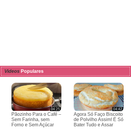
Videos
Populares
04:25
04:42
Pãozinho Para o Café –
Agora Só Faço Biscoito
Sem Farinha, sem
de Polvilho Assim! É Só
Forno e Sem Açúcar
Bater Tudo e Assar