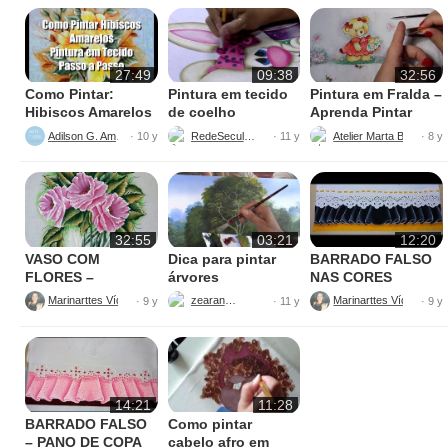
27:49
09:38
32:56
Como Pintar:
Pintura em tecido
Pintura em Fralda –
Hibiscos Amarelos
de coelho
Aprenda Pintar
Ursinha
Adilson G. Amaral
RedeSeculo21
Atelier Marta Beatriz
· 10 y
· 11 y
· 8 y
32:55
03:21
12:20
VASO COM
Dica para pintar
BARRADO FALSO
FLORES –
árvores
NAS CORES
PINTURAS
AMARELO E
Marinarttes Vídeos
zearantes
Marinarttes Vídeos
· 9 y
· 11 y
· 9 y
PRETO
14:21
11:28
BARRADO FALSO
Como pintar
– PANO DE COPA
cabelo afro em