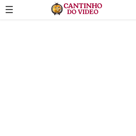
☰
✕
ÚLTIMAS POSTAGENS
VÍDEOS
CULINÁRIA
PLANTAS HORTAS E JARDINAGENS