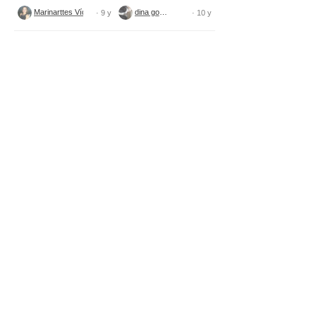
tecido
Marinarttes Vídeos
dina gomes
· 9 y
· 10 y