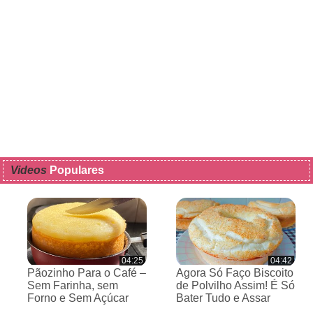
Videos
Populares
04:25
04:42
Pãozinho Para o Café –
Agora Só Faço Biscoito
Sem Farinha, sem
de Polvilho Assim! É Só
Forno e Sem Açúcar
Bater Tudo e Assar