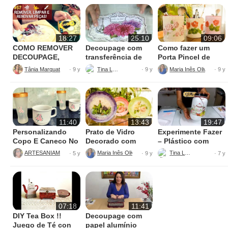
18:27
25:10
09:06
COMO REMOVER
Decoupage com
Como fazer um
DECOUPAGE,
transferência de
Porta Pincel de
COLA E ADESIVO –
imagem
Maquiagem
Tânia Marquato - Duna Atelier
Tina Leon
Maria Inês Oliveira
· 9 y
· 9 y
· 9 y
PINTURA
decorado
COUNTRY
11:40
13:43
19:47
Personalizando
Prato de Vidro
Experimente Fazer
Copo E Caneco No
Decorado com
– Plástico com
Estilo Vintage
DECOUPAGE e
Decoupagem
ARTESANIAMANIA
Maria Inês Oliveira
Tina Leon
· 5 y
· 9 y
· 7 y
CRAQUELÊ
07:18
11:41
DIY Tea Box !!
Decoupage com
Juego de Té con
papel alumínio