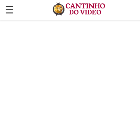
☰
✕
ÚLTIMAS POSTAGENS
VÍDEOS
CULINÁRIA
PLANTAS HORTAS E JARDINAGENS