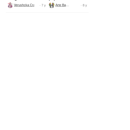
Patina Fácil y
Verushcka Crafts Atelier
Arte Bahia
· 7 y
· 8 y
Rápida!!