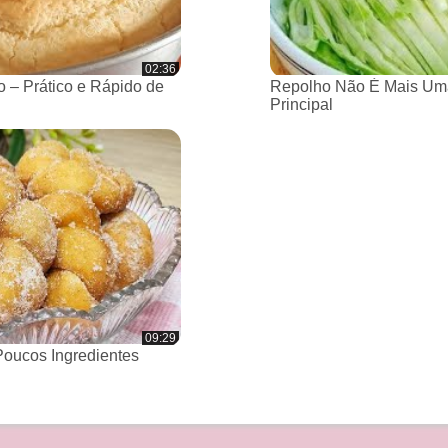
02:36
 – Prático e Rápido de
Repolho Não É Mais Um
Principal
09:29
oucos Ingredientes