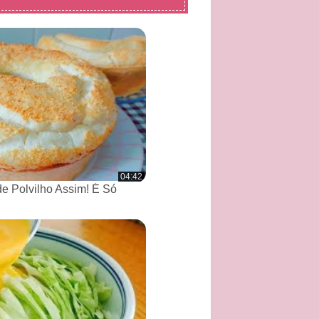
04:42
de Polvilho Assim! É Só