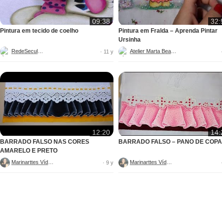
09:38
32:
Pintura em tecido de coelho
Pintura em Fralda – Aprenda Pintar
Ursinha
RedeSeculo21
Atelier Marta Beatriz
· 11 y
12:20
14:
BARRADO FALSO NAS CORES
BARRADO FALSO – PANO DE COPA
AMARELO E PRETO
Marinarttes Vídeos
Marinarttes Vídeos
· 9 y