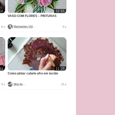
56
32:55
VASO COM FLORES – PINTURAS
Marinarttes Vídeos
· 8 y
· 9 y
21
11:28
Como pintar cabelo afro em tecido
dina gomes
· 9 y
· 10 y