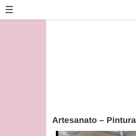
☰
✕
ÚLTIMAS POSTAGENS
VÍDEOS
CULINÁRIA
PLANTAS HORTAS E JARDINAGENS
Artesanato – Pintura