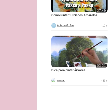
27:49
Como Pintar: Hibiscos Amarelos
Adilson G. Amaral
· 10 y
03:21
Dica para pintar árvores
zearantes
· 11 y