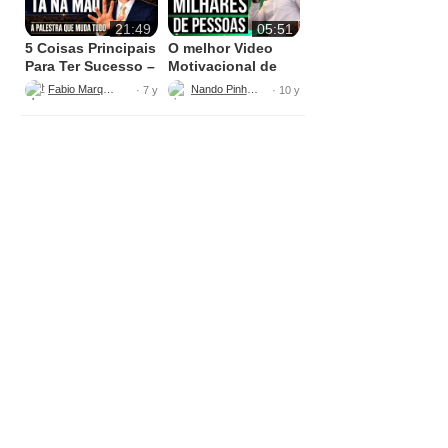
21:49
05:51
5 Coisas Principais
O melhor Video
Para Ter Sucesso –
Motivacional de
Fabio Marques
2016
Fabio Marques
Nando Pinheiro
· 7 y
· 10 y