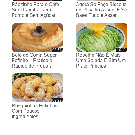
Pãozinho Para o Café –
Agora Só Faço Biscoito
Sem Farinha, sem
de Polvilho Assim! É Só
Forno e Sem Açúcar
Bater Tudo e Assar
02:36
10:11
Bolo de Goma Super
Repolho Não É Mais
Fofinho – Prático e
Uma Salada E Sim Um
Rápido de Preparar
Prato Principal
09:29
Rosquinhas Fofinhas
Com Poucos
Ingredientes