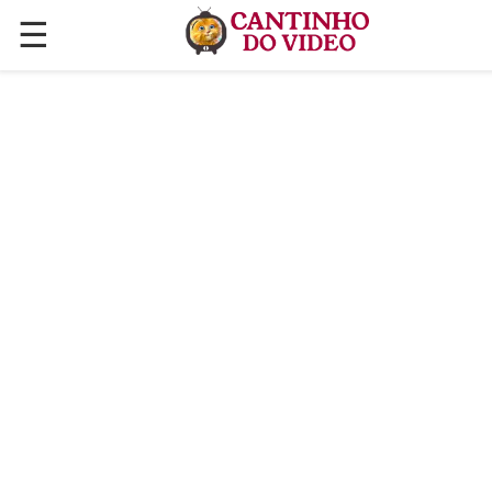
☰
✕
ÚLTIMAS POSTAGENS
VÍDEOS
CULINÁRIA
PLANTAS HORTAS E JARDINAGENS