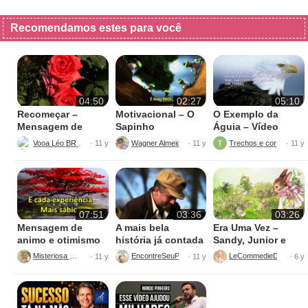
Recomendamos estes para você
04:50
02:27
05:10
Recomeçar –
Motivacional – O
O Exemplo da
Mensagem de
Sapinho
Águia – Vídeo
Reflexão
motivacional
Vooa Léo BR PT
Wagner Almeida Müller
Trechos e cortes
· 11 y
· 11 y
· 11 y
07:51
03:36
03:26
Mensagem de
A mais bela
Era Uma Vez –
animo e otimismo
história já contada
Sandy, Junior e
em 3 Minutos…Um
Toquinho
Misteriosa Ro
EncontreSeuProposito
LeCommedieDellArte
· 11 y
· 11 y
· 6 y
Exemplo!