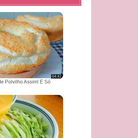
04:42
de Polvilho Assim! É Só