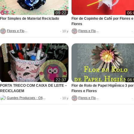
09:22
06:
Flor Simples de Material Reciclado
Flor de Copinho de Café por Flores e
Flores
Flores e Flores
Flores e Flores
· 10 y
·
22:37
08:
PORTA TRECO COM CAIXA DE LEITE –
Flor de Rolo de Papel Higiênico 3 por
RECICLAGEM
Flores e Flores
Guedes Producoes - Oficial
Flores e Flores
· 10 y
·