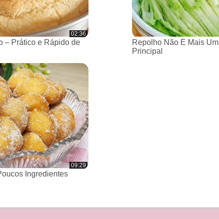
02:36
 – Prático e Rápido de
Repolho Não É Mais Um
Principal
09:29
oucos Ingredientes