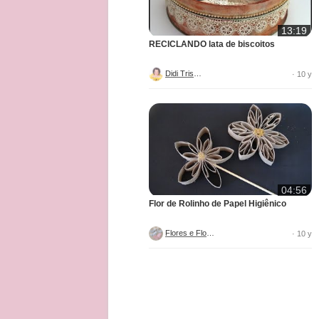
13:19
RECICLANDO lata de biscoitos
Didi Tristão
· 10 y
04:56
Flor de Rolinho de Papel Higiênico
Flores e Flores
· 10 y