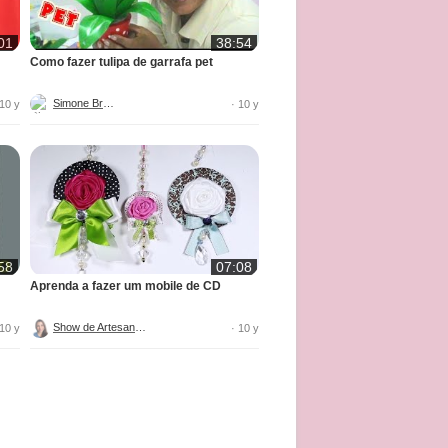
01
38:54
Como fazer tulipa de garrafa pet
Simone Braga
 10 y
· 10 y
58
07:08
Aprenda a fazer um mobile de CD
Show de Artesanato
 10 y
· 10 y