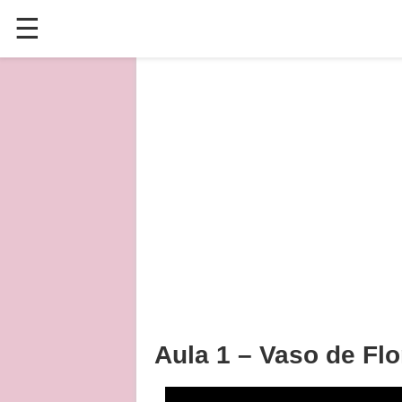
☰
✕
ÚLTIMAS POSTAGENS
VÍDEOS
CULINÁRIA
PLANTAS HORTAS E JARDINAGENS
Aula 1 – Vaso de Flo