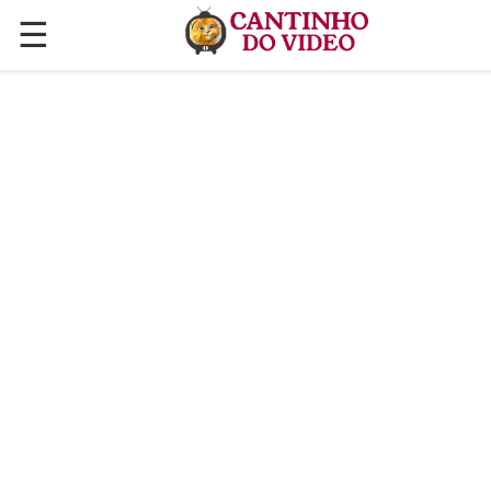
☰
✕
ÚLTIMAS POSTAGENS
VÍDEOS
CULINÁRIA
PLANTAS HORTAS E JARDINAGENS