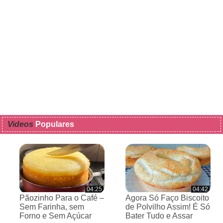
Videos
Populares
04:25
04:42
Pãozinho Para o Café –
Agora Só Faço Biscoito
Sem Farinha, sem
de Polvilho Assim! É Só
Forno e Sem Açúcar
Bater Tudo e Assar