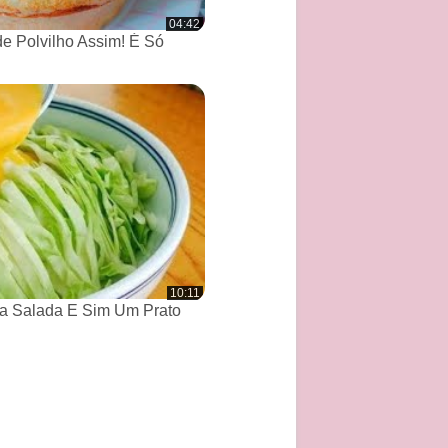
04:42
de Polvilho Assim! É Só
10:11
a Salada E Sim Um Prato