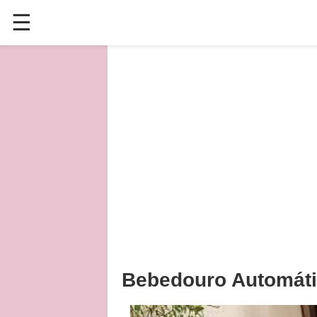
☰
✕
ÚLTIMAS POSTAGENS
VÍDEOS
CULINÁRIA
PLANTAS HORTAS E JARDINAGENS
Bebedouro Automáti