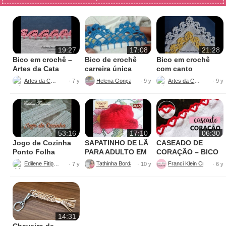
19:27
17:08
21:28
Bico em crochê –
Bico de crochê
Bico em crochê
Artes da Cata
carreira única
com canto
Artes da Cata
Helena Gonçalves
Artes da Cata
· 7 y
· 9 y
· 9 y
53:16
17:10
06:30
Jogo de Cozinha
SAPATINHO DE LÃ
CASEADO DE
Ponto Folha
PARA ADULTO EM
CORAÇÃO – BICO
TRICÔ
DE CROCHÊ
Edilene Fitipɑldi
Tathinha Bordados Variados
Franci Klein Crochê
· 7 y
· 10 y
· 6 y
CARREIRA ÚNICA
14:31
Chaveiro de