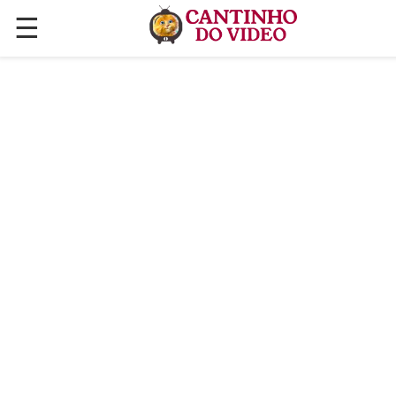
☰
✕
ÚLTIMAS POSTAGENS
VÍDEOS
CULINÁRIA
PLANTAS HORTAS E JARDINAGENS