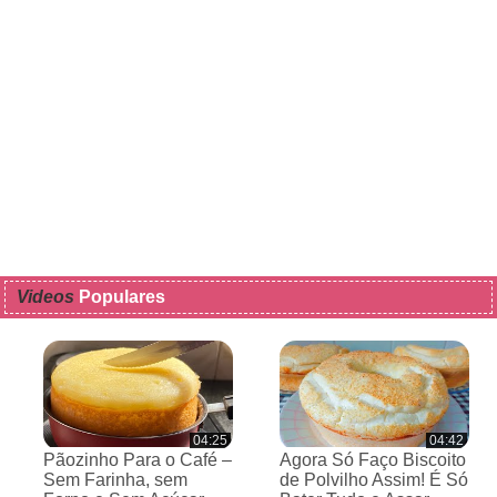
Videos
Populares
04:25
04:42
Pãozinho Para o Café –
Agora Só Faço Biscoito
Sem Farinha, sem
de Polvilho Assim! É Só