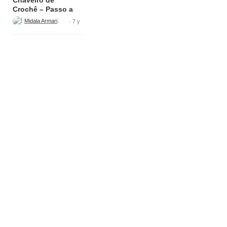
Crochê – Passo a
Passo – Rabo de
Midala Armarinho
· 7 y
Gato