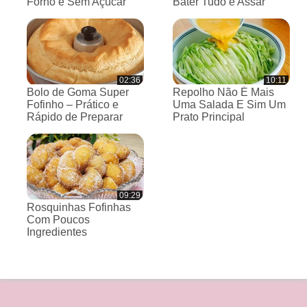
Forno e Sem Açúcar
Bater Tudo e Assar
02:36
10:11
Bolo de Goma Super
Repolho Não É Mais
Fofinho – Prático e
Uma Salada E Sim Um
Rápido de Preparar
Prato Principal
09:29
Rosquinhas Fofinhas
Com Poucos
Ingredientes