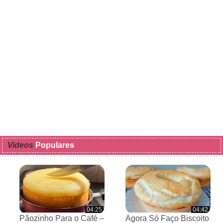
Videos
Populares
04:25
04:42
Pãozinho Para o Café –
Agora Só Faço Biscoito