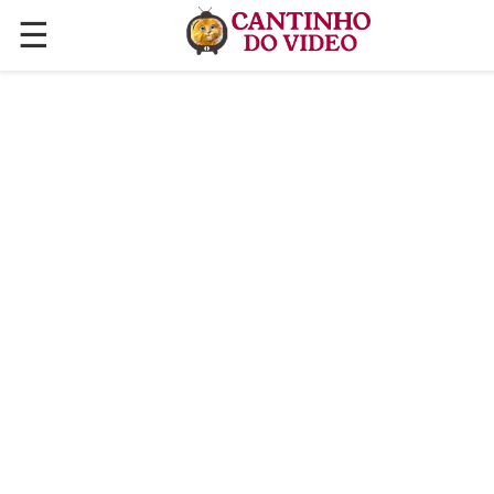
☰
✕
ÚLTIMAS POSTAGENS
VÍDEOS
CULINÁRIA
PLANTAS HORTAS E JARDINAGENS