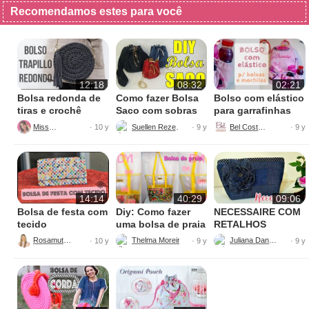
Recomendamos estes para você
12:18
08:32
02:21
Bolsa redonda de
Como fazer Bolsa
Bolso com elástico
tiras e crochê
Saco com sobras
para garrafinhas
de jeans
MissDIY
Suellen Rezende
Bel Costura
· 10 y
· 9 y
· 9 y
14:14
40:29
09:06
Bolsa de festa com
Diy: Como fazer
NECESSAIRE COM
tecido
uma bolsa de praia
RETALHOS
Rosamutuca
Thelma Moreira - Costura criativa
Juliana Dantas
· 10 y
· 9 y
· 9 y