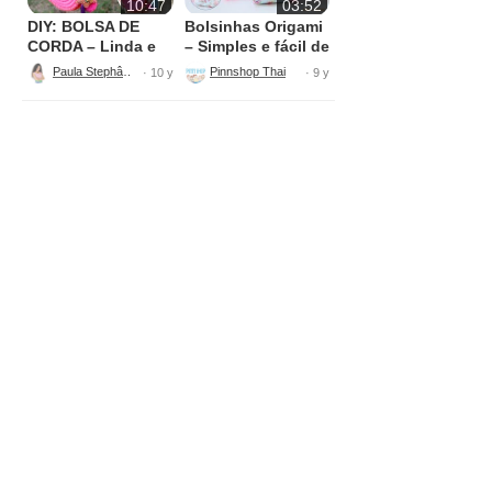
10:47
03:52
DIY: BOLSA DE
Bolsinhas Origami
CORDA – Linda e
– Simples e fácil de
fácil
fazer
Paula Stephânia
Pinnshop Thailand
· 10 y
· 9 y