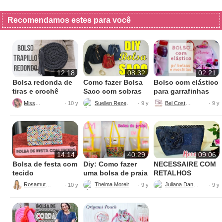
Recomendamos estes para você
12:18
08:32
02:21
Bolsa redonda de
Como fazer Bolsa
Bolso com elástico
tiras e crochê
Saco com sobras
para garrafinhas
de jeans
MissDIY
Suellen Rezende
Bel Costura
· 10 y
· 9 y
· 9 y
14:14
40:29
09:06
Bolsa de festa com
Diy: Como fazer
NECESSAIRE COM
tecido
uma bolsa de praia
RETALHOS
Rosamutuca
Thelma Moreira - Costura criativa
Juliana Dantas
· 10 y
· 9 y
· 9 y