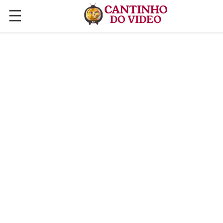
☰
✕
ÚLTIMAS POSTAGENS
VÍDEOS
CULINÁRIA
PLANTAS HORTAS E JARDINAGENS