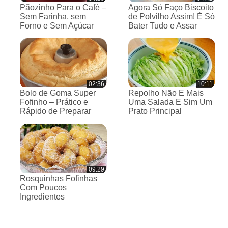
Pãozinho Para o Café –
Agora Só Faço Biscoito
Sem Farinha, sem
de Polvilho Assim! É Só
Forno e Sem Açúcar
Bater Tudo e Assar
02:36
10:11
Bolo de Goma Super
Repolho Não É Mais
Fofinho – Prático e
Uma Salada E Sim Um
Rápido de Preparar
Prato Principal
09:29
Rosquinhas Fofinhas
Com Poucos
Ingredientes