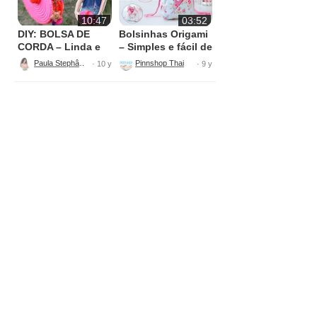
10:47
03:52
DIY: BOLSA DE
Bolsinhas Origami
CORDA – Linda e
– Simples e fácil de
fácil
fazer
Paula Stephânia
Pinnshop Thailand
· 10 y
· 9 y