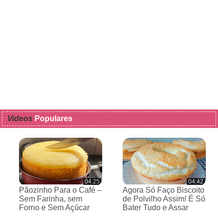
Videos
Populares
04:25
04:42
Pãozinho Para o Café –
Agora Só Faço Biscoito
Sem Farinha, sem
de Polvilho Assim! É Só
Forno e Sem Açúcar
Bater Tudo e Assar