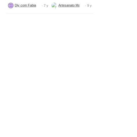
Diy com Fabiana Nogueira
Artesanato Maria Figueiredo DIY
· 7 y
· 9 y