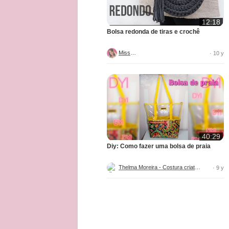
12:18
Bolsa redonda de tiras e crochê
MissDIY
· 10 y
40:29
Diy: Como fazer uma bolsa de praia
Thelma Moreira - Costura criativa
· 9 y