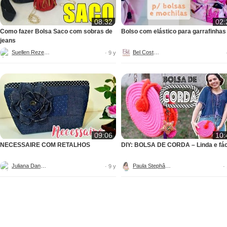
08:32
02:
Como fazer Bolsa Saco com sobras de
Bolso com elástico para garrafinhas
jeans
Suellen Rezende
Bel Costura
· 9 y
09:06
10:
NECESSAIRE COM RETALHOS
DIY: BOLSA DE CORDA – Linda e fác
Juliana Dantas
Paula Stephânia
· 9 y
·