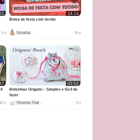
21
14:14
Bolsa de festa com tecido
Rosamutuca
· 9 y
· 10 y
47
03:52
il
Bolsinhas Origami – Simples e fácil de
fazer
Pinnshop Thailand
 10 y
· 9 y