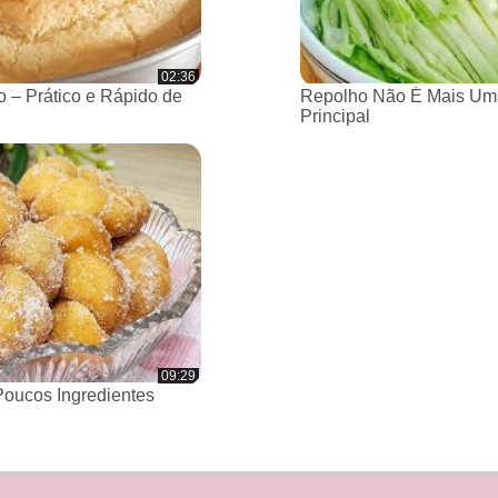
02:36
 – Prático e Rápido de
Repolho Não É Mais Um
Principal
09:29
oucos Ingredientes