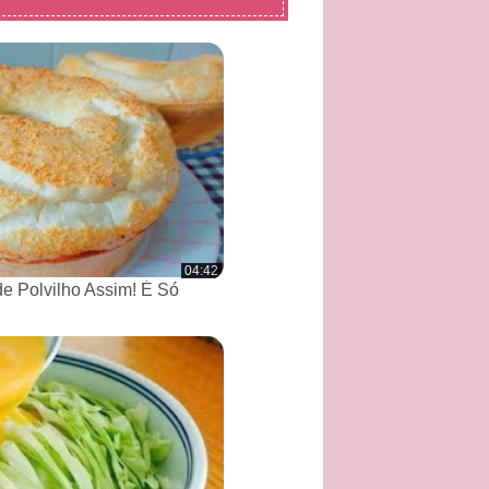
04:42
de Polvilho Assim! É Só