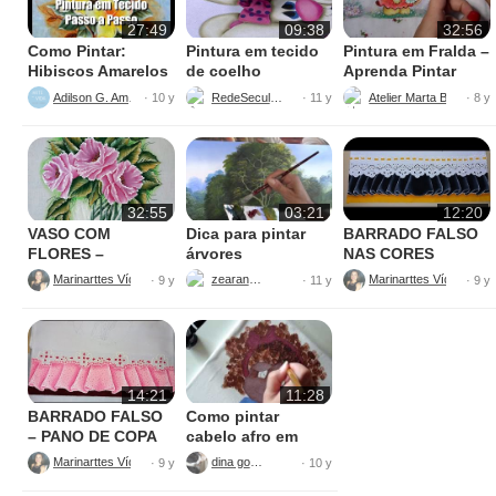
27:49
09:38
32:56
Como Pintar:
Pintura em tecido
Pintura em Fralda –
Hibiscos Amarelos
de coelho
Aprenda Pintar
Ursinha
Adilson G. Amaral
RedeSeculo21
Atelier Marta Beatriz
· 10 y
· 11 y
· 8 y
32:55
03:21
12:20
VASO COM
Dica para pintar
BARRADO FALSO
FLORES –
árvores
NAS CORES
PINTURAS
AMARELO E
Marinarttes Vídeos
zearantes
Marinarttes Vídeos
· 9 y
· 11 y
· 9 y
PRETO
14:21
11:28
BARRADO FALSO
Como pintar
– PANO DE COPA
cabelo afro em
tecido
Marinarttes Vídeos
dina gomes
· 9 y
· 10 y