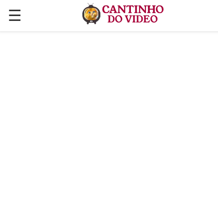
☰
✕
ÚLTIMAS POSTAGENS
VÍDEOS
CULINÁRIA
PLANTAS HORTAS E JARDINAGENS