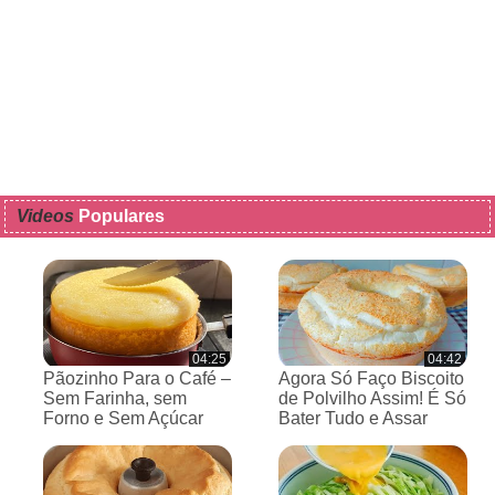
Videos
Populares
04:25
04:42
Pãozinho Para o Café –
Agora Só Faço Biscoito
Sem Farinha, sem
de Polvilho Assim! É Só
Forno e Sem Açúcar
Bater Tudo e Assar