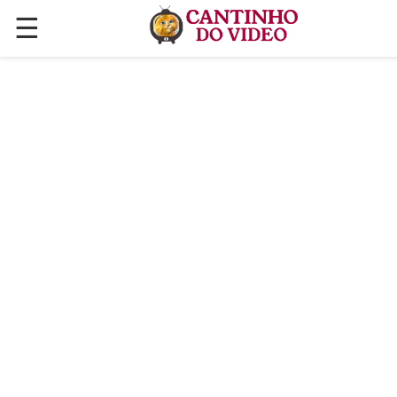
☰
✕
ÚLTIMAS POSTAGENS
VÍDEOS
CULINÁRIA
PLANTAS HORTAS E JARDINAGENS