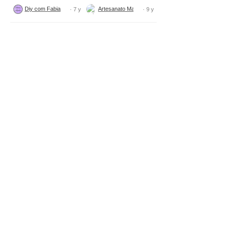
Diy com Fabiana Nogueira
Artesanato Maria Figueiredo DIY
· 7 y
· 9 y