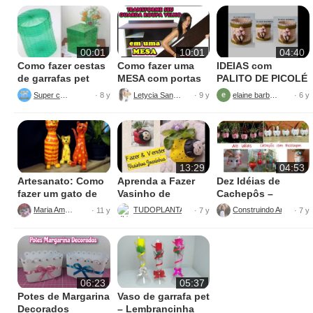
00:01
10:01
04:40
Como fazer cestas
Como fazer uma
IDEIAS com
de garrafas pet
MESA com portas
PALITO DE PICOLÉ
de guarda roupa
E GARRAFA PET
Super criar
Letycia Santos
elaine barbosa
· 8 y
· 9 y
· 6 y
13:29
04:53
Artesanato: Como
Aprenda a Fazer
Dez Idéias de
fazer um gato de
Vasinho de
Cachepôs –
garrafa pet
Joaninha
Reciclagem com
Maria Amora
TUDOPLANTA ARTESANATO COM CIMENTO
· 11 y
· 7 y
· 7 y
Garrafa Pet
06:23
05:37
Potes de Margarina
Vaso de garrafa pet
Decorados
– Lembrancinha