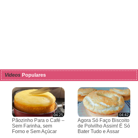
Videos
Populares
04:25
04:42
Pãozinho Para o Café –
Agora Só Faço Biscoito
Sem Farinha, sem
de Polvilho Assim! É Só
Forno e Sem Açúcar
Bater Tudo e Assar