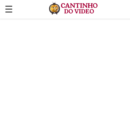
☰
✕
ÚLTIMAS POSTAGENS
VÍDEOS
CULINÁRIA
PLANTAS HORTAS E JARDINAGENS