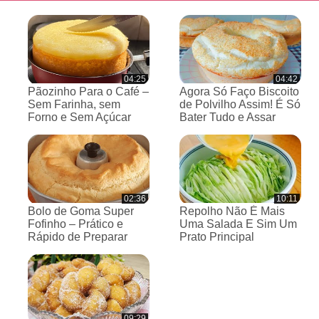
04:25
04:42
Pãozinho Para o Café –
Agora Só Faço Biscoito
Sem Farinha, sem
de Polvilho Assim! É Só
Forno e Sem Açúcar
Bater Tudo e Assar
02:36
10:11
Bolo de Goma Super
Repolho Não É Mais
Fofinho – Prático e
Uma Salada E Sim Um
Rápido de Preparar
Prato Principal
09:29