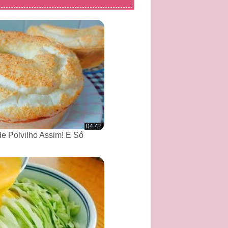
04:42
de Polvilho Assim! É Só