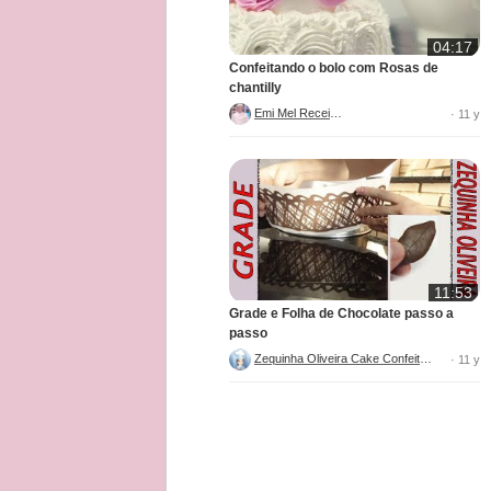
04:17
Confeitando o bolo com Rosas de
chantilly
Emi Mel Receitas
· 11 y
11:53
Grade e Folha de Chocolate passo a
passo
Zequinha Oliveira Cake Confeitaria
· 11 y