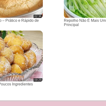
02:36
 – Prático e Rápido de
Repolho Não É Mais Um
Principal
09:29
oucos Ingredientes