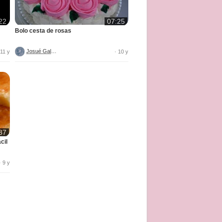
22
07:25
Bolo cesta de rosas
Josué Galvão
 11 y
· 10 y
37
cil
· 9 y