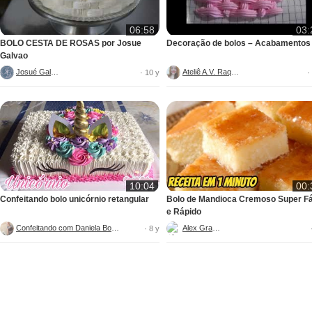
06:58
03:
BOLO CESTA DE ROSAS por Josue
Decoração de bolos – Acabamentos
Galvao
Josué Galvão
Ateliê A.V. Raquel
· 10 y
·
10:04
00:
Confeitando bolo unicórnio retangular
Bolo de Mandioca Cremoso Super Fá
e Rápido
Confeitando com Daniela Bolos
Alex Granig
· 8 y