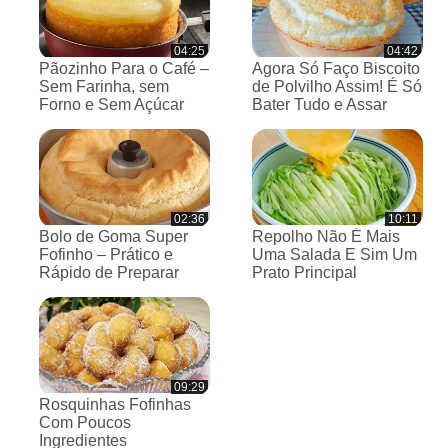
04:25
04:42
Pãozinho Para o Café –
Agora Só Faço Biscoito
Sem Farinha, sem
de Polvilho Assim! É Só
Forno e Sem Açúcar
Bater Tudo e Assar
02:36
10:11
Bolo de Goma Super
Repolho Não É Mais
Fofinho – Prático e
Uma Salada E Sim Um
Rápido de Preparar
Prato Principal
09:29
Rosquinhas Fofinhas
Com Poucos
Ingredientes