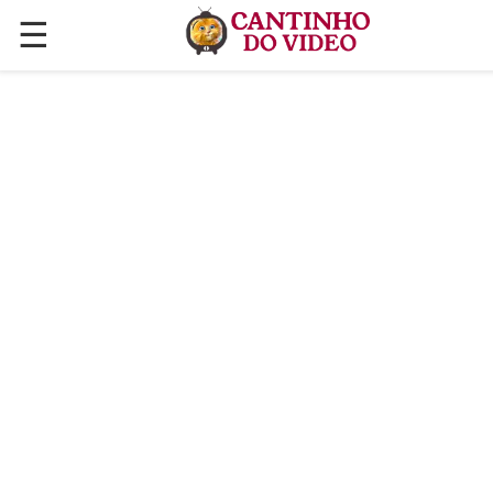
☰
✕
ÚLTIMAS POSTAGENS
VÍDEOS
CULINÁRIA
PLANTAS HORTAS E JARDINAGENS