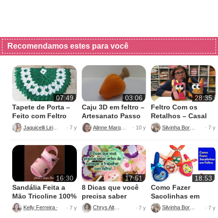
Recomendamos estes para você
07:49
03:06
28:35
Tapete de Porta –
Caju 3D em feltro –
Feltro Com os
Feito com Feltro
Artesanato Passo
Retalhos – Casal
a passo com
de Corujas
Jaquicelli Liriane
Alinne Marques
Silvinha Borges
· 7 y
· 10 y
· 7 y
Alinne Marques
16:30
17:51
18:53
Sandália Feita a
8 Dicas que você
Como Fazer
Mão Tricoline 100%
precisa saber
Sacolinhas em
Algodão
antes de começar
Feltro
Kelly Ferreira - Clara e Sofia Baby
Chrys Altran
Silvinha Borges
· 7 y
· 7 y
· 7 y
a trabalhar com