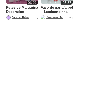
06:23
05:37
Potes de Margarina
Vaso de garrafa pet
Decorados
– Lembrancinha
Diy com Fabiana Nogueira
Artesanato Maria Figueiredo DIY
· 7 y
· 9 y