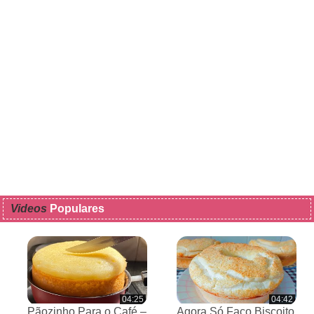
Videos
Populares
04:25
04:42
Pãozinho Para o Café –
Agora Só Faço Biscoito