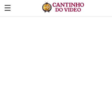
☰
✕
ÚLTIMAS POSTAGENS
VÍDEOS
CULINÁRIA
PLANTAS HORTAS E JARDINAGENS