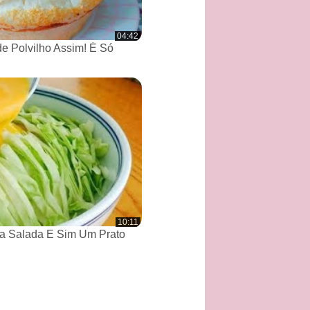
04:42
de Polvilho Assim! É Só
10:11
a Salada E Sim Um Prato