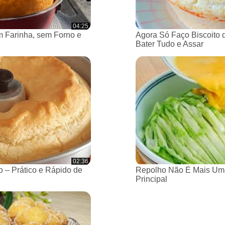
04:25
 Farinha, sem Forno e
Agora Só Faço Biscoito 
Bater Tudo e Assar
02:36
 – Prático e Rápido de
Repolho Não É Mais Um
Principal