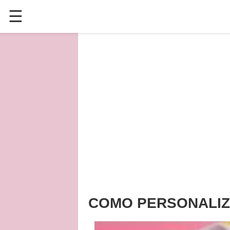
☰
✕
ÚLTIMAS POSTAGENS
VÍDEOS
CULINÁRIA
PLANTAS HORTAS E JARDINAGENS
COMO PERSONALIZA