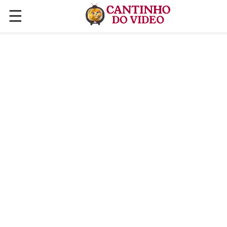
☰
✕
ÚLTIMAS POSTAGENS
VÍDEOS
CULINÁRIA
PLANTAS HORTAS E JARDINAGENS