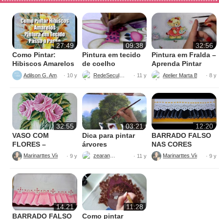
27:49
09:38
32:56
Como Pintar:
Pintura em tecido
Pintura em Fralda –
Hibiscos Amarelos
de coelho
Aprenda Pintar
Ursinha
Adilson G. Amaral
RedeSeculo21
Atelier Marta Beatriz
· 10 y
· 11 y
· 8 y
32:55
03:21
12:20
VASO COM
Dica para pintar
BARRADO FALSO
FLORES –
árvores
NAS CORES
PINTURAS
AMARELO E
Marinarttes Vídeos
zearantes
Marinarttes Vídeos
· 9 y
· 11 y
· 9 y
PRETO
14:21
11:28
BARRADO FALSO
Como pintar