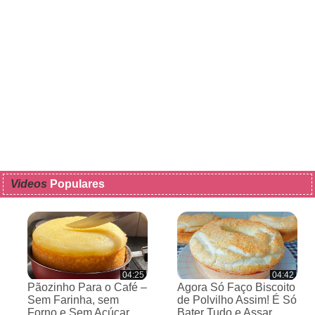
Videos
Populares
04:25
04:42
Pãozinho Para o Café –
Agora Só Faço Biscoito
Sem Farinha, sem
de Polvilho Assim! É Só
Forno e Sem Açúcar
Bater Tudo e Assar