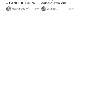
– PANO DE COPA
cabelo afro em
tecido
Marinarttes Vídeos
dina gomes
· 9 y
· 10 y