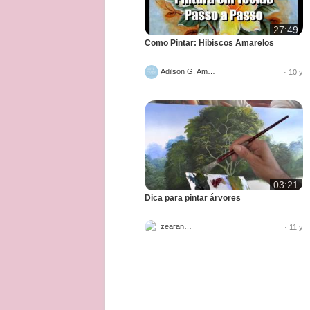
27:49
Como Pintar: Hibiscos Amarelos
Adilson G. Amaral
· 10 y
03:21
Dica para pintar árvores
zearantes
· 11 y