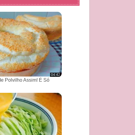
04:42
de Polvilho Assim! É Só