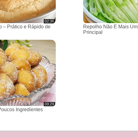
02:36
 – Prático e Rápido de
Repolho Não É Mais Um
Principal
09:29
oucos Ingredientes