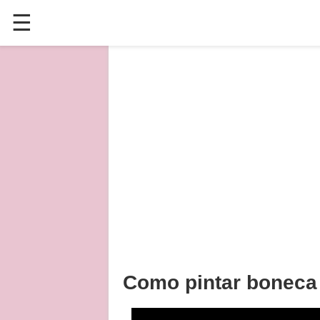
☰
✕
ÚLTIMAS POSTAGENS
VÍDEOS
CULINÁRIA
PLANTAS HORTAS E JARDINAGENS
Como pintar boneca 