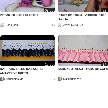
09:38
32:
Pintura em tecido de coelho
Pintura em Fralda – Aprenda Pintar
Ursinha
RedeSeculo21
Atelier Marta Beatriz
· 11 y
12:20
14:
BARRADO FALSO NAS CORES
BARRADO FALSO – PANO DE COPA
AMARELO E PRETO
Marinarttes Vídeos
Marinarttes Vídeos
· 9 y