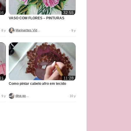
56
32:55
VASO COM FLORES – PINTURAS
Marinarttes Vídeos
· 8 y
· 9 y
21
11:28
Como pintar cabelo afro em tecido
dina gomes
· 9 y
· 10 y