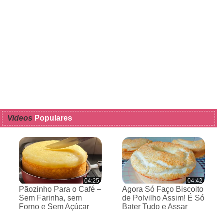
Videos
Populares
04:25
04:42
Pãozinho Para o Café –
Agora Só Faço Biscoito
Sem Farinha, sem
de Polvilho Assim! É Só
Forno e Sem Açúcar
Bater Tudo e Assar