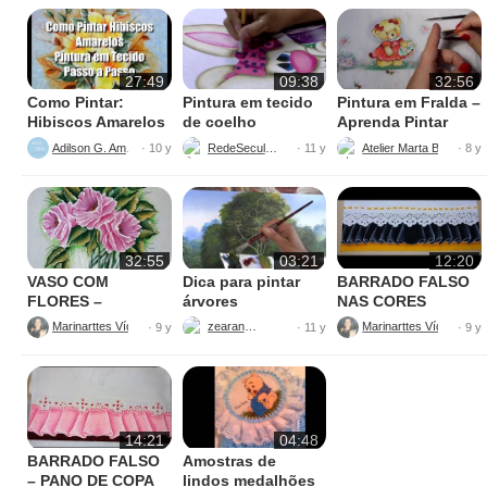
27:49
09:38
32:56
Como Pintar:
Pintura em tecido
Pintura em Fralda –
Hibiscos Amarelos
de coelho
Aprenda Pintar
Ursinha
Adilson G. Amaral
RedeSeculo21
Atelier Marta Beatriz
· 10 y
· 11 y
· 8 y
32:55
03:21
12:20
VASO COM
Dica para pintar
BARRADO FALSO
FLORES –
árvores
NAS CORES
PINTURAS
AMARELO E
Marinarttes Vídeos
zearantes
Marinarttes Vídeos
· 9 y
· 11 y
· 9 y
PRETO
14:21
04:48
BARRADO FALSO
Amostras de
– PANO DE COPA
lindos medalhões