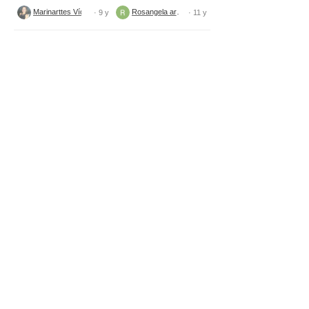
para fraldas
Marinarttes Vídeos
Rosangela artes
· 9 y
· 11 y