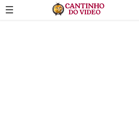
☰
✕
ÚLTIMAS POSTAGENS
VÍDEOS
CULINÁRIA
PLANTAS HORTAS E JARDINAGENS