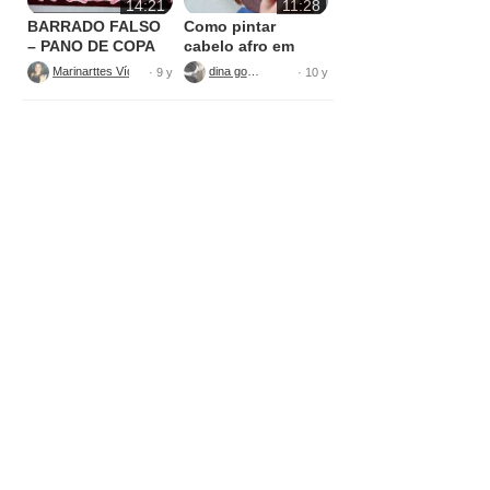
14:21
11:28
BARRADO FALSO
Como pintar
– PANO DE COPA
cabelo afro em
tecido
Marinarttes Vídeos
dina gomes
· 9 y
· 10 y