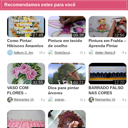
Recomendamos estes para você
27:49
09:38
32:56
Como Pintar:
Pintura em tecido
Pintura em Fralda –
Hibiscos Amarelos
de coelho
Aprenda Pintar
Ursinha
Adilson G. Amaral
RedeSeculo21
Atelier Marta Beatriz
· 10 y
· 11 y
· 8 y
32:55
03:21
12:20
VASO COM
Dica para pintar
BARRADO FALSO
FLORES –
árvores
NAS CORES
PINTURAS
AMARELO E
Marinarttes Vídeos
zearantes
Marinarttes Vídeos
· 9 y
· 11 y
· 9 y
PRETO