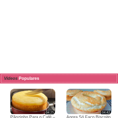
Videos
Populares
04:25
04:42
Pãozinho Para o Café –
Agora Só Faço Biscoito