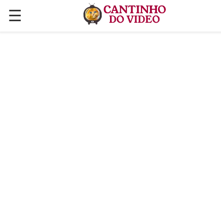
☰
✕
ÚLTIMAS POSTAGENS
VÍDEOS
CULINÁRIA
PLANTAS HORTAS E JARDINAGENS