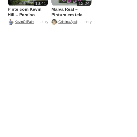
13:41
13:24
Pinte com Kevin
Malva Real –
Hill – Paraíso
Pintura em tela
Escondido –
KevinOilPainting
Cristina Aguilera
· 10 y
· 11 y
Pintura em Tela