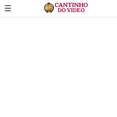
☰
✕
ÚLTIMAS POSTAGENS
VÍDEOS
CULINÁRIA
PLANTAS HORTAS E JARDINAGENS