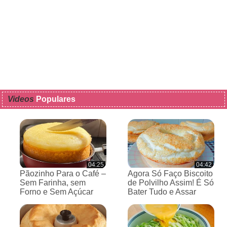
Videos
Populares
04:25
04:42
Pãozinho Para o Café –
Agora Só Faço Biscoito
Sem Farinha, sem
de Polvilho Assim! É Só
Forno e Sem Açúcar
Bater Tudo e Assar