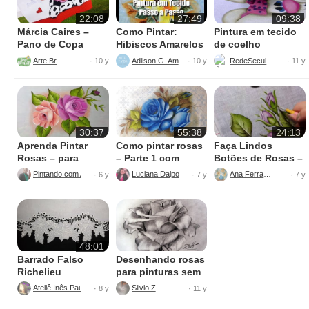
22:08
27:49
09:38
Márcia Caires –
Como Pintar:
Pintura em tecido
Pano de Copa
Hibiscos Amarelos
de coelho
Vaquinha Mimosa
Arte Brasil
Adilson G. Amaral
RedeSeculo21
· 10 y
· 10 y
· 11 y
30:37
55:38
24:13
Aprenda Pintar
Como pintar rosas
Faça Lindos
Rosas – para
– Parte 1 com
Botões de Rosas –
Iniciantes
Luciana Dalponte
Pintura em Tecido
Pintando com Alegria
Luciana Dalponte
Ana Ferrante
· 6 y
· 7 y
· 7 y
48:01
Barrado Falso
Desenhando rosas
Richelieu
para pinturas sem
dificuldade
Ateliê Inês Paulino Lopes
Silvio Zatti
· 8 y
· 11 y