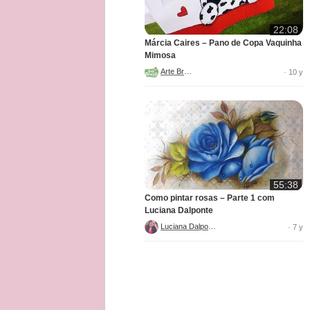
22:08
Márcia Caires – Pano de Copa Vaquinha
Mimosa
Arte Brasil
· 10 y
55:38
Como pintar rosas – Parte 1 com
Luciana Dalponte
Luciana Dalponte
· 7 y