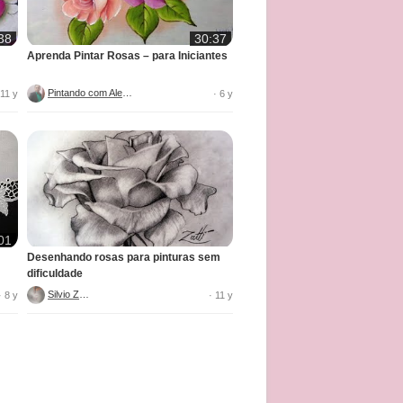
38
30:37
Aprenda Pintar Rosas – para Iniciantes
Pintando com Alegria
 11 y
· 6 y
01
Desenhando rosas para pinturas sem
dificuldade
Silvio Zatti
· 8 y
· 11 y