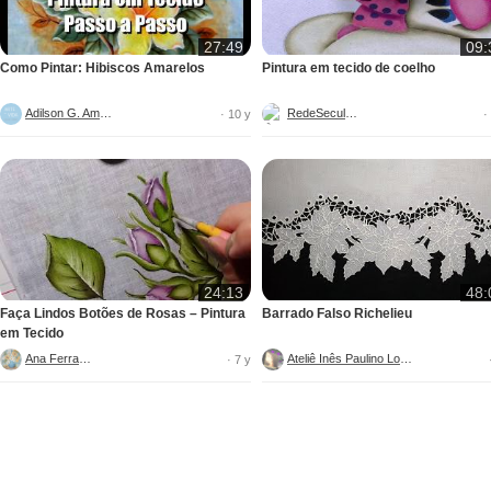
27:49
09:
Como Pintar: Hibiscos Amarelos
Pintura em tecido de coelho
Adilson G. Amaral
RedeSeculo21
· 10 y
·
24:13
48:
Faça Lindos Botões de Rosas – Pintura
Barrado Falso Richelieu
em Tecido
Ana Ferrante
Ateliê Inês Paulino Lopes
· 7 y