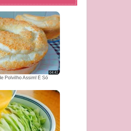
04:42
de Polvilho Assim! É Só