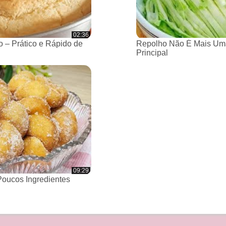
02:36
 – Prático e Rápido de
Repolho Não É Mais Um
Principal
09:29
oucos Ingredientes