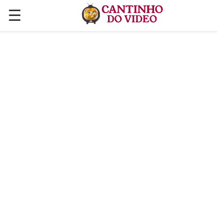
☰
✕
ÚLTIMAS POSTAGENS
VÍDEOS
CULINÁRIA
PLANTAS HORTAS E JARDINAGENS