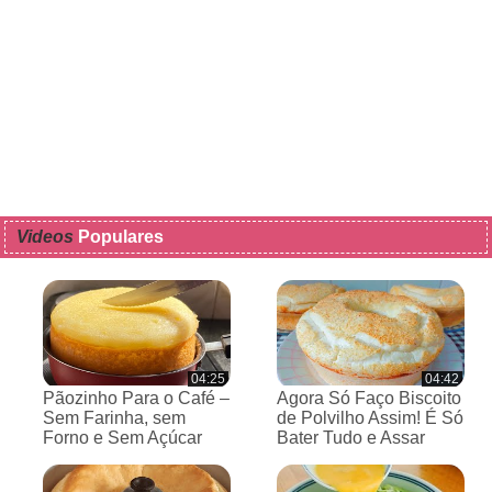
Videos
Populares
04:25
04:42
Pãozinho Para o Café –
Agora Só Faço Biscoito
Sem Farinha, sem
de Polvilho Assim! É Só
Forno e Sem Açúcar
Bater Tudo e Assar