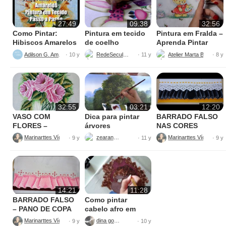
27:49
09:38
32:56
Como Pintar:
Pintura em tecido
Pintura em Fralda –
Hibiscos Amarelos
de coelho
Aprenda Pintar
Ursinha
Adilson G. Amaral
RedeSeculo21
Atelier Marta Beatriz
· 10 y
· 11 y
· 8 y
32:55
03:21
12:20
VASO COM
Dica para pintar
BARRADO FALSO
FLORES –
árvores
NAS CORES
PINTURAS
AMARELO E
Marinarttes Vídeos
zearantes
Marinarttes Vídeos
· 9 y
· 11 y
· 9 y
PRETO
14:21
11:28
BARRADO FALSO
Como pintar
– PANO DE COPA
cabelo afro em
tecido
Marinarttes Vídeos
dina gomes
· 9 y
· 10 y