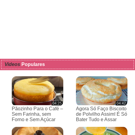
Videos
Populares
04:25
04:42
Pãozinho Para o Café –
Agora Só Faço Biscoito
Sem Farinha, sem
de Polvilho Assim! É Só
Forno e Sem Açúcar
Bater Tudo e Assar