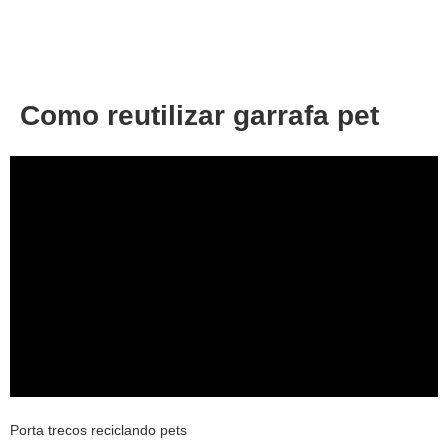
About
Privacy
Como reutilizar garrafa pet
Porta trecos reciclando pets