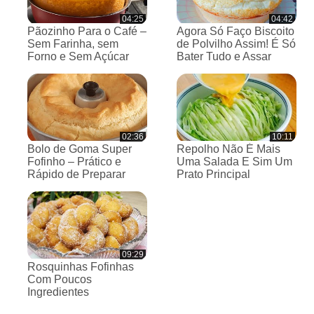
04:25
04:42
Pãozinho Para o Café –
Agora Só Faço Biscoito
Sem Farinha, sem
de Polvilho Assim! É Só
Forno e Sem Açúcar
Bater Tudo e Assar
02:36
10:11
Bolo de Goma Super
Repolho Não É Mais
Fofinho – Prático e
Uma Salada E Sim Um
Rápido de Preparar
Prato Principal
09:29
Rosquinhas Fofinhas
Com Poucos
Ingredientes