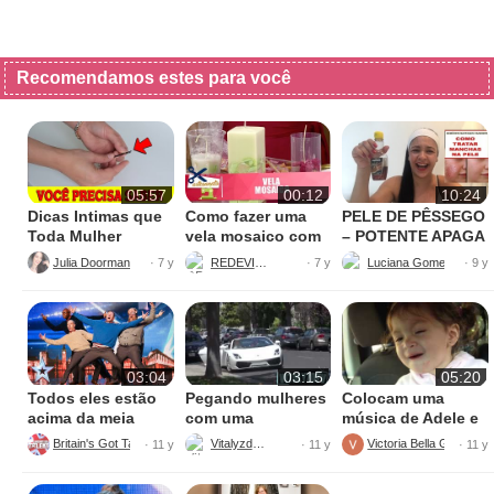
Recomendamos estes para você
05:57
00:12
10:24
Dicas Intimas que
Como fazer uma
PELE DE PÊSSEGO
Toda Mulher
vela mosaico com
– POTENTE APAGA
Precisa Saber
materiais
MANCHAS PARA
Julia Doorman Cabelos de Rainha
REDEVIDA
· 7 y
· 7 y
· 9 y
reciclados
ROSTO E PERNAS
03:04
03:15
05:20
Todos eles estão
Pegando mulheres
Colocam uma
acima da meia
com uma
música de Adele e
idade, mas
Lamborghini sem
o que esta
Britain's Got Talent
VitalyzdTv
Victoria Bella Garcia
· 11 y
· 11 y
· 11 y
deixaram todos de
falar nenhuma
garotinha faz é
queixo caído no
palavra
incrível