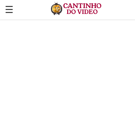
☰
✕
ÚLTIMAS POSTAGENS
VÍDEOS
CULINÁRIA
PLANTAS HORTAS E JARDINAGENS