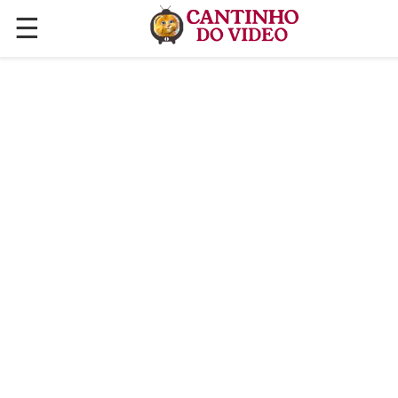
☰
✕
ÚLTIMAS POSTAGENS
VÍDEOS
CULINÁRIA
PLANTAS HORTAS E JARDINAGENS