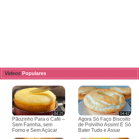
Videos
Populares
04:25
04:42
Pãozinho Para o Café –
Agora Só Faço Biscoito
Sem Farinha, sem
de Polvilho Assim! É Só
Forno e Sem Açúcar
Bater Tudo e Assar