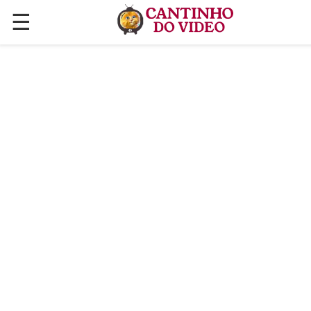
☰
✕
ÚLTIMAS POSTAGENS
VÍDEOS
CULINÁRIA
PLANTAS HORTAS E JARDINAGENS