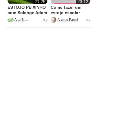
21:25
23:12
ESTOJO PEIXINHO
Como fazer um
com Solange Adam
estojo escolar
parecido com o da
Arte Brasil
Arte de Paninho Rosimary Cavalcante
· 9 y
· 9 y
Kipling , usando
estrutura de caixa
de leite