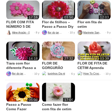
17:16
03:50
12:03
FLOR COM FITA
Flor de fitilhos –
Flor em fita de
NÚMERO 5 DE
Passo a Passo Diy
cetim
GORGURÃO –
Aline Araújo - Bella kids
flor do jardim
Marinete Santos
· 8 y
· 10 y
· 9 y
PASSO A PASSO
14:18
27:32
03:39
Tiara com flor
FLOR DE
FLOR DE FITA DE
diferente Passo a
GORGURÃO
CETIM Aprenda
Passo
PASSO A PASSO
Como Fazer em
flor do jardim
luxinhos Da nil Cassiano
How To Crochet
· 10 y
· 6 y
· 10 y
Apenas 5 Minutos
05:08
17:06
Passo a Passo
Como fazer flor
Como Fazer
com fita de cetim