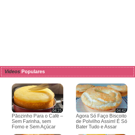
Videos
Populares
04:25
04:42
Pãozinho Para o Café –
Agora Só Faço Biscoito
Sem Farinha, sem
de Polvilho Assim! É Só
Forno e Sem Açúcar
Bater Tudo e Assar