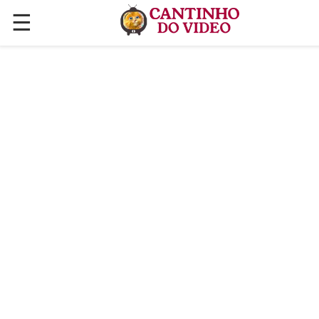
☰
✕
ÚLTIMAS POSTAGENS
VÍDEOS
CULINÁRIA
PLANTAS HORTAS E JARDINAGENS