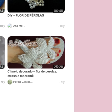
34
06:48
DIY – FLOR DE PÉROLAS
Ana Moura
 10 y
· 10 y
34
25:28
Chinelo decorado – flor de pérolas,
strass e macramê
Perola Castellani
· 9 y
· 9 y