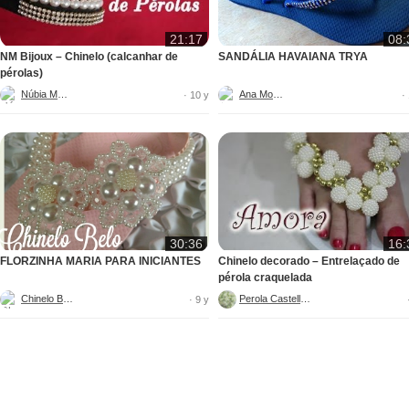
21:17
08:
NM Bijoux – Chinelo (calcanhar de
SANDÁLIA HAVAIANA TRYA
pérolas)
Núbia Maia
Ana Moura
· 10 y
·
30:36
16:
FLORZINHA MARIA PARA INICIANTES
Chinelo decorado – Entrelaçado de
pérola craquelada
Chinelo Belo
Perola Castellani
· 9 y