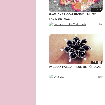
05:17
HAVAIANAS COM TECIDO – MUITO
FÁCIL DE FAZER
Ider Alves - DIY Moda Fashion
· 8 y
07:45
PASSO A PASSO – FLOR DE PÉROLAS
Ana Moura
· 10 y