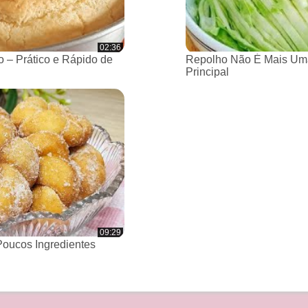
02:36
 – Prático e Rápido de
Repolho Não É Mais Um
Principal
09:29
oucos Ingredientes