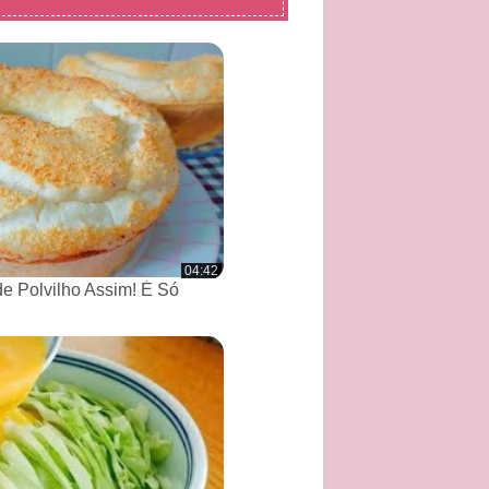
04:42
de Polvilho Assim! É Só