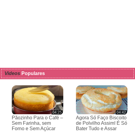
Videos
Populares
04:25
04:42
Pãozinho Para o Café –
Agora Só Faço Biscoito
Sem Farinha, sem
de Polvilho Assim! É Só
Forno e Sem Açúcar
Bater Tudo e Assar