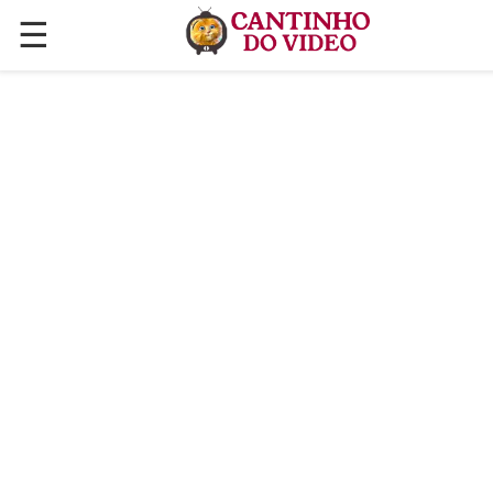
☰
✕
ÚLTIMAS POSTAGENS
VÍDEOS
CULINÁRIA
PLANTAS HORTAS E JARDINAGENS