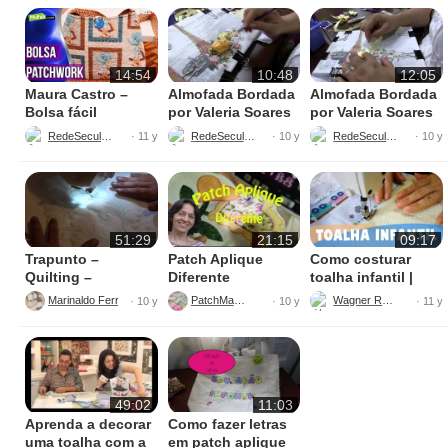
14:54
10:48
12:05
Maura Castro –
Almofada Bordada
Almofada Bordada
Bolsa fácil
por Valeria Soares
por Valeria Soares
patchwork
– Parte 2
– Parte 1
RedeSeculo21
RedeSeculo21
RedeSeculo21
· 11 y
· 10 y
· 10 y
51:29
21:15
09:17
Trapunto –
Patch Aplique
Como costurar
Quilting –
Diferente
toalha infantil |
Patchwork
Bordado inglês,
Marinaldo Ferreira
PatchMania
Wagner Reis
· 10 y
· 10 y
· 11 y
passa fitas e ponto
cruz
49:02
11:03
Aprenda a decorar
Como fazer letras
uma toalha com a
em patch aplique