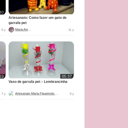
40
Artesanato: Como fazer um gato de
garrafa pet
Maria Amora
· 6 y
· 11 y
23
05:37
Vaso de garrafa pet – Lembrancinha
Artesanato Maria Figueiredo DIY
· 7 y
· 9 y