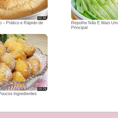
02:36
 – Prático e Rápido de
Repolho Não É Mais Um
Principal
09:29
oucos Ingredientes