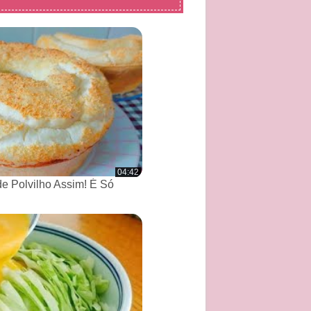
04:42
de Polvilho Assim! É Só