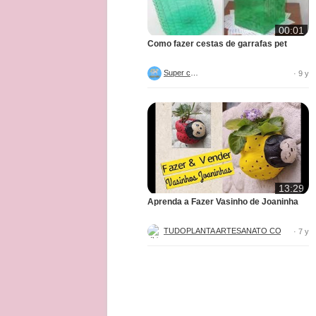
00:01
Como fazer cestas de garrafas pet
Super criar
· 9 y
13:29
Aprenda a Fazer Vasinho de Joaninha
TUDOPL
· 7 y