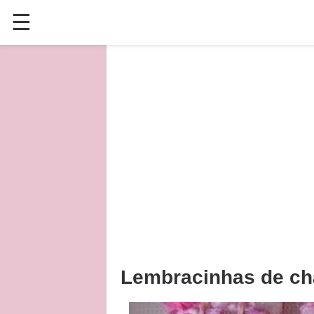
☰
✕
ÚLTIMAS POSTAGENS
VÍDEOS
CULINÁRIA
PLANTAS HORTAS E JARDINAGENS
Lembracinhas de chá