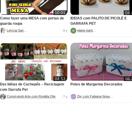
10:01
04:
Como fazer uma MESA com portas de
IDEIAS com PALITO DE PICOLÉ E
guarda roupa
GARRAFA PET
Letycia Santos
elaine barbosa
· 9 y
04:53
06:
Dez Idéias de Cachepôs – Reciclagem
Potes de Margarina Decorados
com Garrafa Pet
ANTA ARTESANATO COM CIMENTO
Construindo Arte com Ronilda Oliveira
Diy com Fabiana Nogueira
· 7 y