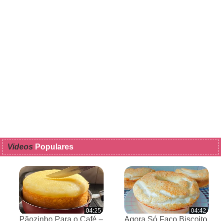
Videos
Populares
04:25
04:42
Pãozinho Para o Café –
Agora Só Faço Biscoito