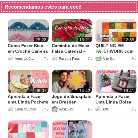
Recomendamos estes para você
25:28
16:21
22:39
Como Fazer Bico
Caminho de Mesa
QUILTING EM
em Crochê Carreira
Falsa Catedral –
PATCHWORK com
Única
Passo a Passo
Ana Cosentino
Artes da Cata
Passo a Passo Criativo
Arte Brasil
· 7 y
· 7 y
· 9 y
06:07
14:42
19:41
Aprenda a Fazer
Jogo de Sousplats
Aprenda a Fazer
uma Linda Pochete
em Dresden
Uma Linda Bolsa
Tiracolo
Casa de Pano Ateliê - Patricia Müller
Rose Fioretti
Arteyra
· 7 y
· 9 y
· 7 y