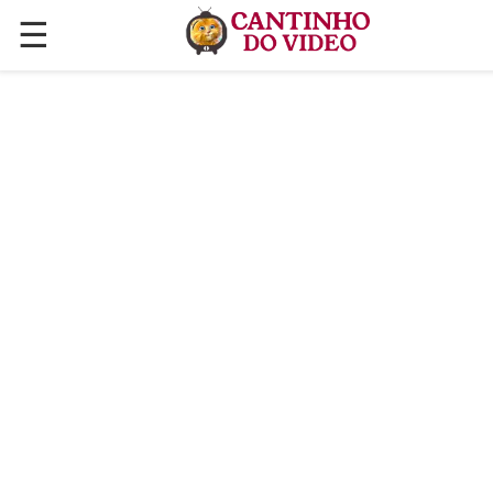
☰
✕
ÚLTIMAS POSTAGENS
VÍDEOS
CULINÁRIA
PLANTAS HORTAS E JARDINAGENS