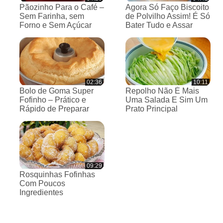
Pãozinho Para o Café –
Agora Só Faço Biscoito
Sem Farinha, sem
de Polvilho Assim! É Só
Forno e Sem Açúcar
Bater Tudo e Assar
02:36
10:11
Bolo de Goma Super
Repolho Não É Mais
Fofinho – Prático e
Uma Salada E Sim Um
Rápido de Preparar
Prato Principal
09:29
Rosquinhas Fofinhas
Com Poucos
Ingredientes