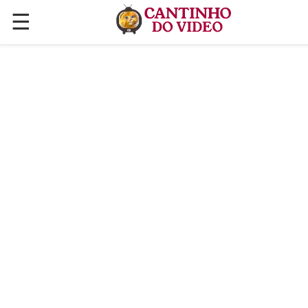
☰
✕
ÚLTIMAS POSTAGENS
VÍDEOS
CULINÁRIA
PLANTAS HORTAS E JARDINAGENS