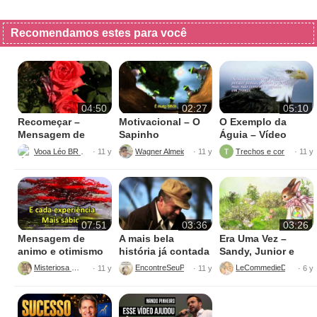
Recomendamos estes para você
04:50
02:27
05:10
Recomeçar –
Motivacional – O
O Exemplo da
Mensagem de
Sapinho
Águia – Vídeo
Reflexão
motivacional
Vooa Léo BR PT
Wagner Almeida Müller
Trechos e cortes
· 11 y
· 11 y
· 11 y
07:51
03:36
03:26
Mensagem de
A mais bela
Era Uma Vez –
animo e otimismo
história já contada
Sandy, Junior e
em 3 Minutos…Um
Toquinho
Misteriosa Ro
EncontreSeuProposito
LeCommedieDellArte
· 11 y
· 11 y
· 6 y
Exemplo!