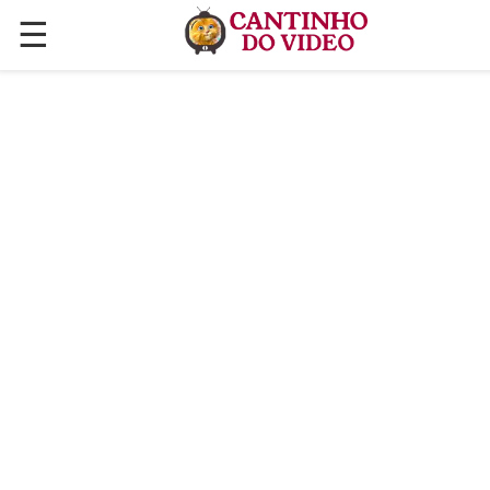
☰
✕
ÚLTIMAS POSTAGENS
VÍDEOS
CULINÁRIA
PLANTAS HORTAS E JARDINAGENS