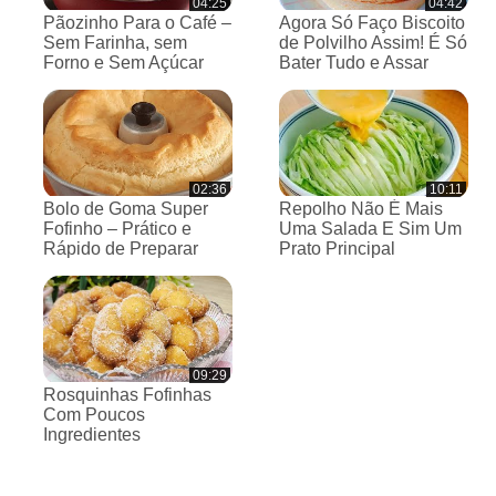
04:25
04:42
Pãozinho Para o Café –
Agora Só Faço Biscoito
Sem Farinha, sem
de Polvilho Assim! É Só
Forno e Sem Açúcar
Bater Tudo e Assar
02:36
10:11
Bolo de Goma Super
Repolho Não É Mais
Fofinho – Prático e
Uma Salada E Sim Um
Rápido de Preparar
Prato Principal
09:29
Rosquinhas Fofinhas
Com Poucos
Ingredientes