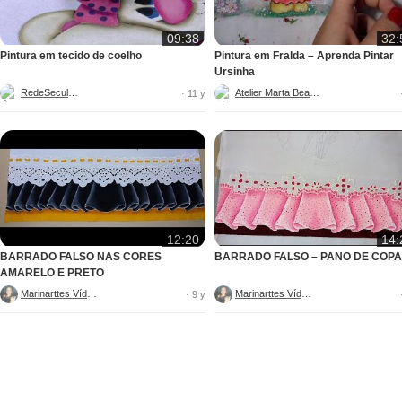
09:38
32:
Pintura em tecido de coelho
Pintura em Fralda – Aprenda Pintar
Ursinha
RedeSeculo21
Atelier Marta Beatriz
· 11 y
12:20
14:
BARRADO FALSO NAS CORES
BARRADO FALSO – PANO DE COPA
AMARELO E PRETO
Marinarttes Vídeos
Marinarttes Vídeos
· 9 y