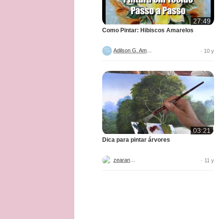
27:49
Como Pintar: Hibiscos Amarelos
Adilson G. Amaral
· 10 y
03:21
Dica para pintar árvores
zearantes
· 11 y