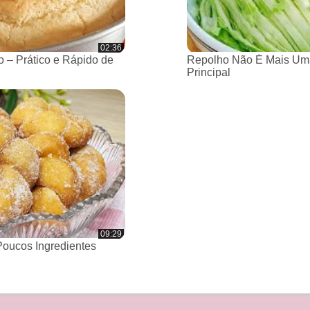
02:36
 – Prático e Rápido de
Repolho Não É Mais Um
Principal
09:29
oucos Ingredientes