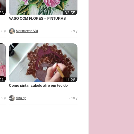
56
32:55
VASO COM FLORES – PINTURAS
Marinarttes Vídeos
· 8 y
· 9 y
21
11:28
Como pintar cabelo afro em tecido
dina gomes
· 9 y
· 10 y