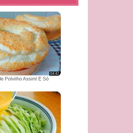
04:42
de Polvilho Assim! É Só