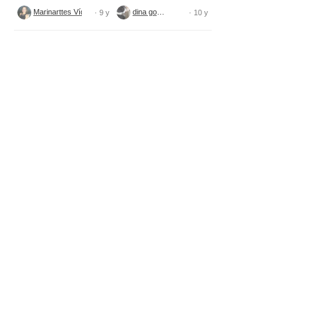
tecido
Marinarttes Vídeos
dina gomes
· 9 y
· 10 y