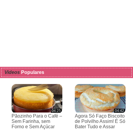
Videos
Populares
04:25
04:42
Pãozinho Para o Café –
Agora Só Faço Biscoito
Sem Farinha, sem
de Polvilho Assim! É Só
Forno e Sem Açúcar
Bater Tudo e Assar