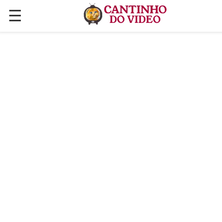
☰
✕
ÚLTIMAS POSTAGENS
VÍDEOS
CULINÁRIA
PLANTAS HORTAS E JARDINAGENS