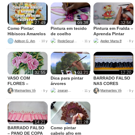
27:49
09:38
32:56
Como Pintar:
Pintura em tecido
Pintura em Fralda –
Hibiscos Amarelos
de coelho
Aprenda Pintar
Ursinha
Adilson G. Amaral
RedeSeculo21
Atelier Marta Beatriz
· 10 y
· 11 y
· 8 y
32:55
03:21
12:20
VASO COM
Dica para pintar
BARRADO FALSO
FLORES –
árvores
NAS CORES
PINTURAS
AMARELO E
Marinarttes Vídeos
zearantes
Marinarttes Vídeos
· 9 y
· 11 y
· 9 y
PRETO
14:21
11:28
BARRADO FALSO
Como pintar
– PANO DE COPA
cabelo afro em