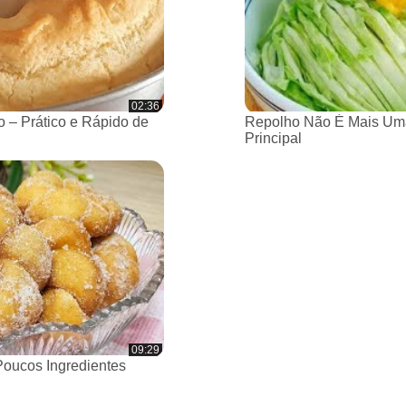
02:36
 – Prático e Rápido de
Repolho Não É Mais Um
Principal
09:29
oucos Ingredientes