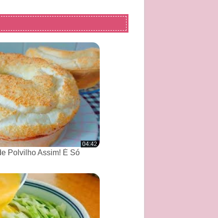
04:42
de Polvilho Assim! É Só