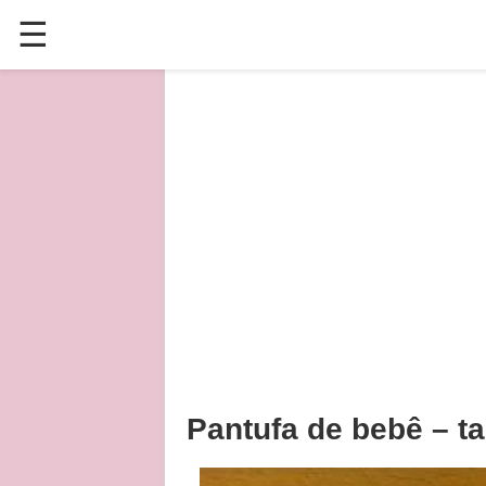
☰
✕
ÚLTIMAS POSTAGENS
VÍDEOS
CULINÁRIA
PLANTAS HORTAS E JARDINAGENS
Pantufa de bebê – tal 