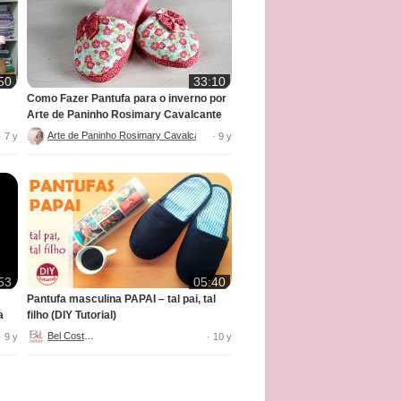
50
33:10
Como Fazer Pantufa para o inverno por
Arte de Paninho Rosimary Cavalcante
Arte de Paninho Rosimary Cavalcante
· 7 y
· 9 y
53
05:40
Pantufa masculina PAPAI – tal pai, tal
a
filho (DIY Tutorial)
Bel Costura
· 9 y
· 10 y