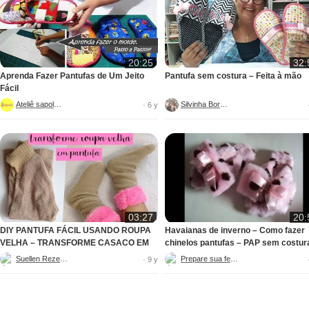
20:25
32:
Aprenda Fazer Pantufas de Um Jeito
Pantufa sem costura – Feita à mão
Fácil
Ateliê sapolina
Silvinha Borges
· 6 y
03:27
20:
DIY PANTUFA FÁCIL USANDO ROUPA
Havaianas de inverno – Como fazer
VELHA – TRANSFORME CASACO EM
chinelos pantufas – PAP sem costur
PANTUFA
Suellen Rezende
Prepare sua festa
· 9 y