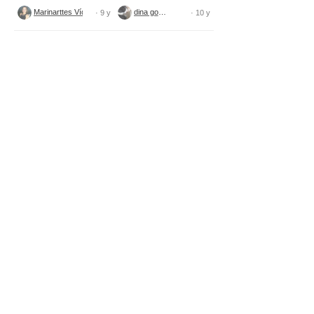
tecido
Marinarttes Vídeos
dina gomes
· 9 y
· 10 y