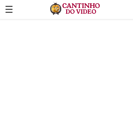
☰
✕
ÚLTIMAS POSTAGENS
VÍDEOS
CULINÁRIA
PLANTAS HORTAS E JARDINAGENS