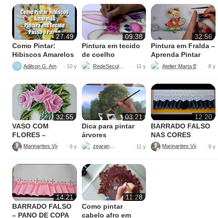
27:49
09:38
32:56
Como Pintar:
Pintura em tecido
Pintura em Fralda –
Hibiscos Amarelos
de coelho
Aprenda Pintar
Ursinha
Adilson G. Amaral
RedeSeculo21
Atelier Marta Beatriz
· 10 y
· 11 y
· 8 y
32:55
03:21
12:20
VASO COM
Dica para pintar
BARRADO FALSO
FLORES –
árvores
NAS CORES
PINTURAS
AMARELO E
Marinarttes Vídeos
zearantes
Marinarttes Vídeos
· 9 y
· 11 y
· 9 y
PRETO
14:21
11:28
BARRADO FALSO
Como pintar
– PANO DE COPA
cabelo afro em