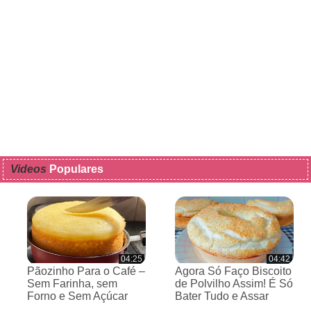
Videos
Populares
04:25
04:42
Pãozinho Para o Café –
Agora Só Faço Biscoito
Sem Farinha, sem
de Polvilho Assim! É Só
Forno e Sem Açúcar
Bater Tudo e Assar