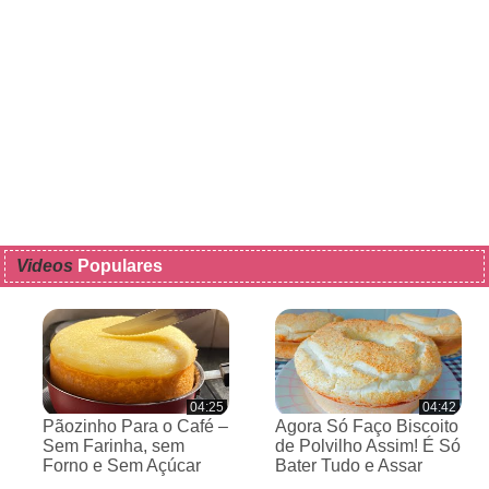
Videos
Populares
04:25
04:42
Pãozinho Para o Café –
Agora Só Faço Biscoito
Sem Farinha, sem
de Polvilho Assim! É Só
Forno e Sem Açúcar
Bater Tudo e Assar