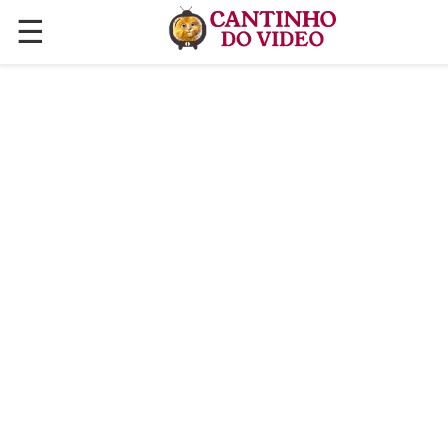
☰
✕
ÚLTIMAS POSTAGENS
VÍDEOS
CULINÁRIA
PLANTAS HORTAS E JARDINAGENS