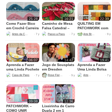
25:28
16:21
22:39
Como Fazer Bico
Caminho de Mesa
QUILTING EM
em Crochê Carreira
Falsa Catedral –
PATCHWORK com
Única
Passo a Passo
Ana Cosentino
Artes da Cata
Passo a Passo Criativo
Arte Brasil
· 7 y
· 7 y
· 9 y
06:07
14:42
19:41
Aprenda a Fazer
Jogo de Sousplats
Aprenda a Fazer
uma Linda Pochete
em Dresden
Uma Linda Bolsa
Tiracolo
Casa de Pano Ateliê - Patricia Müller
Rose Fioretti
Arteyra
· 7 y
· 9 y
· 7 y
09:08
12:36
PATCHWORK –
Lixeirinha de Carro
COMO UNIR
Dupla 2 em 1