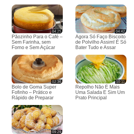
04:25
04:42
Pãozinho Para o Café –
Agora Só Faço Biscoito
Sem Farinha, sem
de Polvilho Assim! É Só
Forno e Sem Açúcar
Bater Tudo e Assar
02:36
10:11
Bolo de Goma Super
Repolho Não É Mais
Fofinho – Prático e
Uma Salada E Sim Um
Rápido de Preparar
Prato Principal
09:29