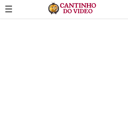
☰
✕
ÚLTIMAS POSTAGENS
VÍDEOS
CULINÁRIA
PLANTAS HORTAS E JARDINAGENS