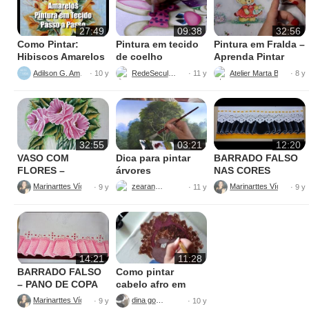
27:49
09:38
32:56
Como Pintar:
Pintura em tecido
Pintura em Fralda –
Hibiscos Amarelos
de coelho
Aprenda Pintar
Ursinha
Adilson G. Amaral
RedeSeculo21
Atelier Marta Beatriz
· 10 y
· 11 y
· 8 y
32:55
03:21
12:20
VASO COM
Dica para pintar
BARRADO FALSO
FLORES –
árvores
NAS CORES
PINTURAS
AMARELO E
Marinarttes Vídeos
zearantes
Marinarttes Vídeos
· 9 y
· 11 y
· 9 y
PRETO
14:21
11:28
BARRADO FALSO
Como pintar
– PANO DE COPA
cabelo afro em
tecido
Marinarttes Vídeos
dina gomes
· 9 y
· 10 y