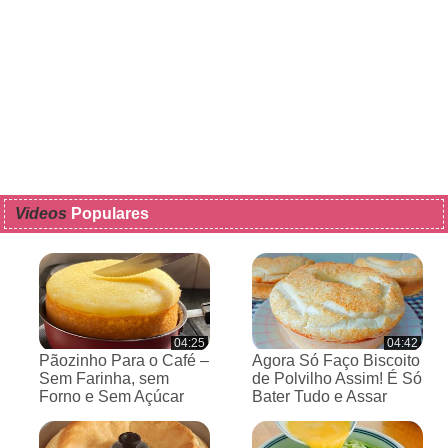
Videos
Populares
04:25
04:42
Pãozinho Para o Café –
Agora Só Faço Biscoito
Sem Farinha, sem
de Polvilho Assim! É Só
Forno e Sem Açúcar
Bater Tudo e Assar