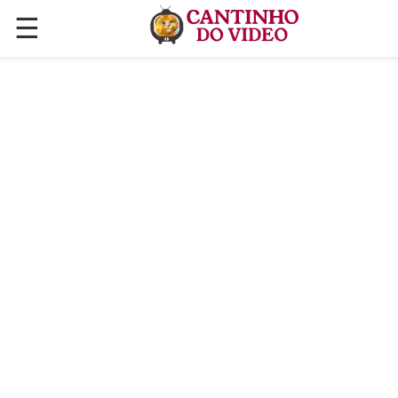
☰
✕
ÚLTIMAS POSTAGENS
VÍDEOS
CULINÁRIA
PLANTAS HORTAS E JARDINAGENS